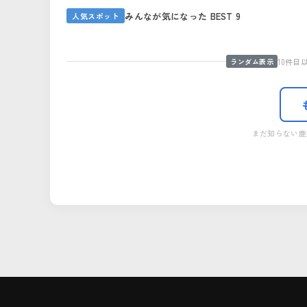
みんなが気になった BEST 9
史跡 尾去沢鉱山
湯瀬温泉郷
人気スポット
鹿角ホルモン
後生掛自然
八幡平後生掛温泉
大湯ストー
01
02
04
05
07
08
10件
ランダム表示
まだ知らない鹿