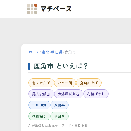
マチベース
ホーム
›
東北
›
秋田県
›
鹿角市
鹿角市 といえば？
きりたんぽ
バター餅
鹿角産そば
尾去沢鉱山
大湯環状列石
花輪ばやし
十和田湖
八幡平
花輪祭り
盆踊り
AIが生成した地元キーワード・毎日更新