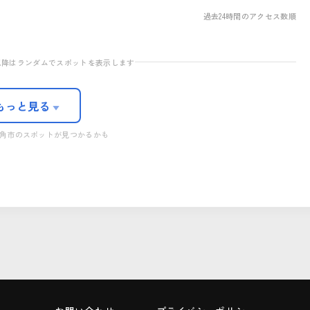
道の駅かづの あんとらあ
過去24時間のアクセス数順
研究路
鹿角紫根染・茜染研究会
ンサークル館
大湯一本木のダリア畑
03
06
09
目以降はランダムでスポットを表示します
もっと見る
▼
角市のスポットが見つかるかも