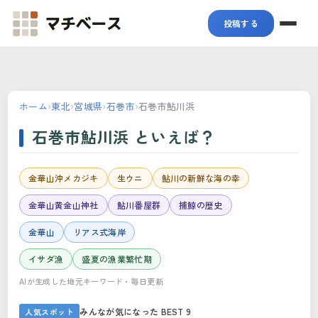
マチベース
投稿する
ホーム
›
東北
›
宮城県
›
石巻市
›
石巻市鮎川浜
石巻市鮎川浜 といえば？
金華山沖メカジキ
生ウニ
鮎川の新鮮な海の幸
金華山黄金山神社
鮎川番屋群
捕鯨の歴史
金華山
リアス式海岸
イサダ漁
盛夏の漁業繁忙期
AIが生成した地元キーワード・毎日更新
みんなが気になった BEST 9
人気スポット