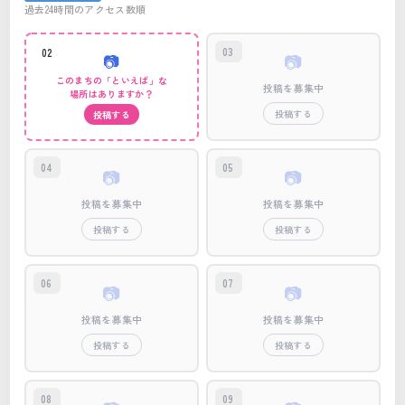
金華山黄金山神社
過去24時間のアクセス数順
01
03
02
📷
📷
このまちの「といえば」な
投稿を募集中
場所はありますか？
投稿する
投稿する
04
05
📷
📷
投稿を募集中
投稿を募集中
投稿する
投稿する
06
07
📷
📷
投稿を募集中
投稿を募集中
投稿する
投稿する
08
09