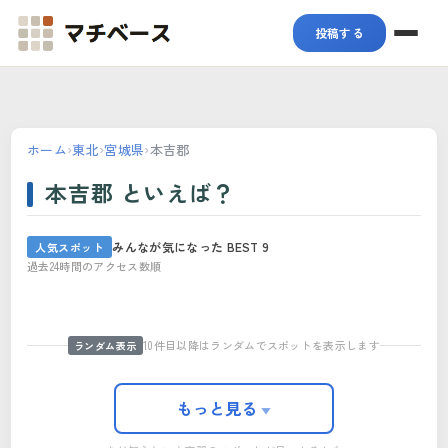
マチベース
投稿する
ホーム
›
東北
›
宮城県
›
本吉郡
本吉郡 といえば？
みんなが気になった BEST 9
人気スポット
志津川湾
過去24時間のアクセス数順
田束山
神割崎
ひころの里
南三陸町復興祈念公園
モアイ像
南三陸さんさん商店街
南三陸ハマーレ歌津
パン・菓子工房 oui
01
02
03
04
05
06
07
08
09
10件目以降はランダムでスポットを表示します
ランダム表示
もっと見る
▼