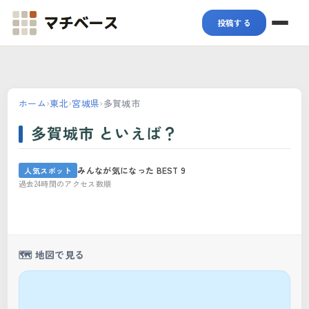
マチベース
投稿する
ホーム
›
東北
›
宮城県
›
多賀城市
多賀城市 といえば？
みんなが気になった BEST 9
人気スポット
東北歴史博物館
過去24時間のアクセス数順
多賀城やかもち鍋
陸奥総社宮
多賀城跡
多賀城市東日本大震災モニュ
ピュイダムール
城伸寿司
モリリン加瀬沼公園
メント
名取トレイルセンター
01
02
03
04
05
06
07
08
09
🗺️ 地図で見る