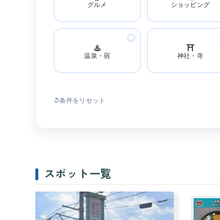
グルメ
ショッピング
♨️
⛩️
温泉・宿
神社・寺
↺
条件をリセット
スポット一覧