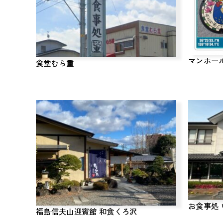
マンホー
食堂むら重
お食事処
福島信夫山迎賓館 和食くろ沢