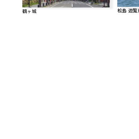
松島 遊覧
鶴ヶ城
いわき絵のぼり吉田