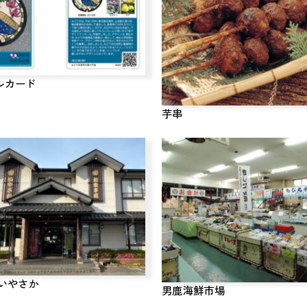
ルカード
芋串
 いやさか
男鹿海鮮市場