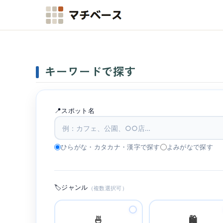
マチベース
キーワードで探す
📍
スポット名
ひらがな・カタカナ・漢字で探す
よみがなで探す
🏷️
ジャンル
（複数選択可）
🍜
🛍️