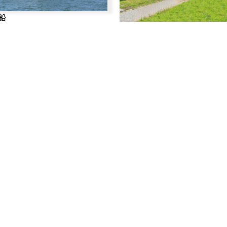
船
はぎビレッジ
食堂むら重