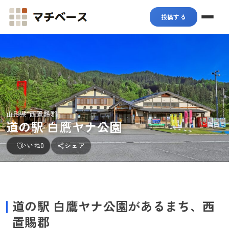
マチベース
投稿する
山形県 西置賜郡
道の駅 白鷹ヤナ公園
いいね
0
シェア
道の駅 白鷹ヤナ公園があるまち、西
置賜郡