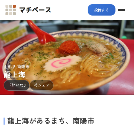
マチベース
投稿する
山形県 南陽市
龍上海
いいね
0
シェア
龍上海があるまち、南陽市