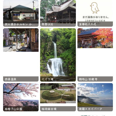
炭火焼きホルモン かっぱ
熊野大社
食事処八千代
赤湯温泉
くぐり滝
鶴布山 珍蔵寺
烏帽子山公園
稲荷森古墳
南陽スカイパーク