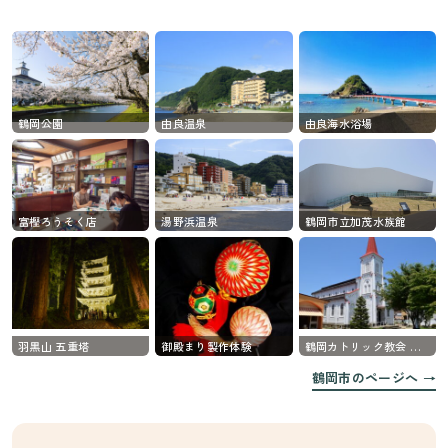
鶴岡公園
由良温泉
由良海水浴場
富樫ろうそく店
湯野浜温泉
鶴岡市立加茂水族館
羽黒山 五重塔
御殿まり製作体験
鶴岡カトリック教会 天主堂
鶴岡市のページへ →