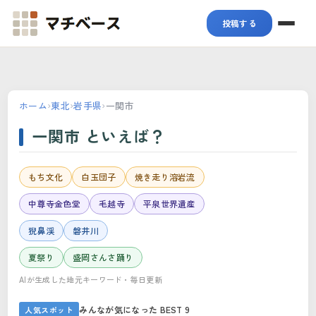
マチベース
投稿する
ホーム
›
東北
›
岩手県
›
一関市
一関市 といえば？
もち文化
白玉団子
焼き走り溶岩流
中尊寺金色堂
毛越寺
平泉世界遺産
猊鼻渓
磐井川
夏祭り
盛岡さんさ踊り
AIが生成した地元キーワード・毎日更新
みんなが気になった BEST 9
人気スポット