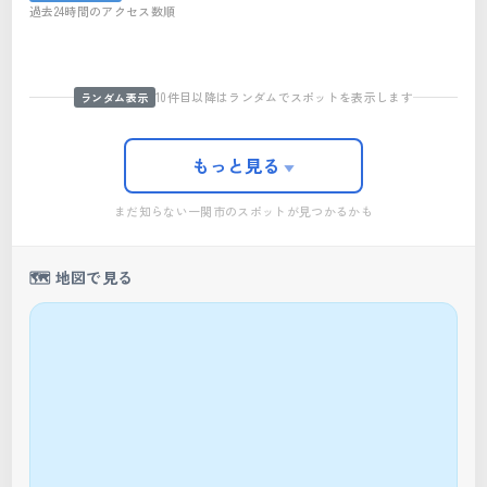
一関シネプラザ
過去24時間のアクセス数順
菅原正信商店
HILL TOP
一関温泉郷
郭公だんご
つばさカフェ
自然食レストラン ティルズ
MAPSパラグライダースクール
いちのせきハラミ焼
01
02
03
04
05
06
07
08
09
10件目以降はランダムでスポットを表示します
ランダム表示
もっと見る
▼
まだ知らない一関市のスポットが見つかるかも
🗺️ 地図で見る