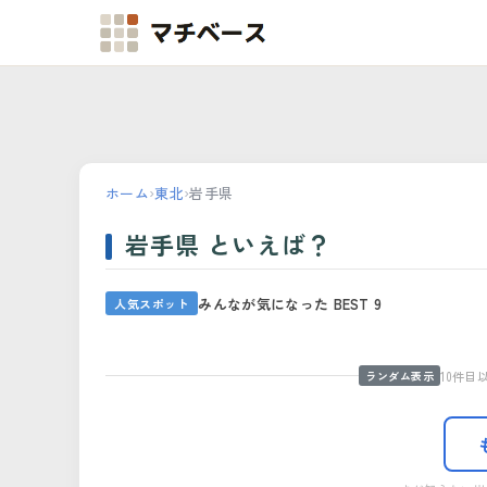
マチベース
ホーム
›
東北
›
岩手県
岩手県 といえば？
みんなが気になった BEST 9
菅原正信商店
一関シネプ
人気スポット
盛岡手づくり村
北上 みち
橋野鉄鉱山
天台寺
01
02
04
05
07
08
10件
ランダム表示