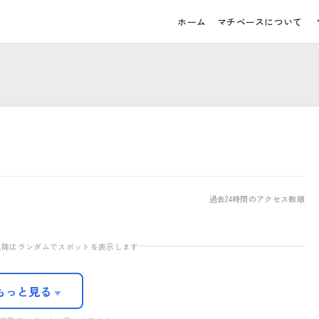
ホーム
マチベースについて
道の駅 青の国ふだい「ふだいアン
ラザ
あそびレッジ北上店
過去24時間のアクセス数順
のく芸能まつり
不動の滝
テナショップあいで」
03
06
09
目以降はランダムでスポットを表示します
もっと見る
▼