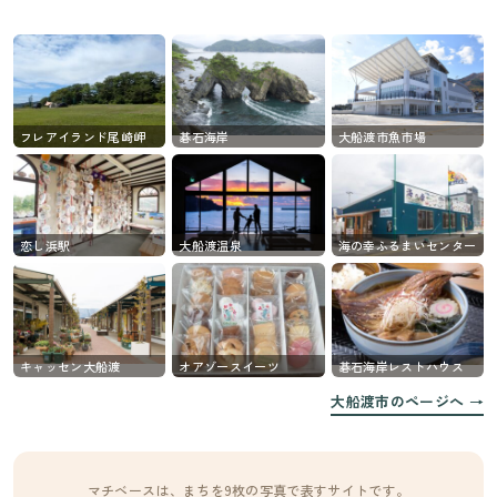
フレアイランド尾崎岬
碁石海岸
大船渡市魚市場
恋し浜駅
大船渡温泉
海の幸ふるまいセンター
キャッセン大船渡
オアゾースイーツ
碁石海岸レストハウス
大船渡市のページへ →
マチベースは、まちを9枚の写真で表すサイトです。