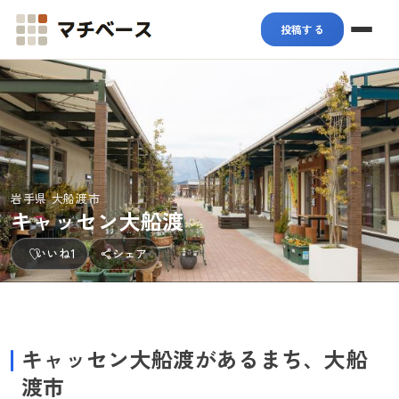
マチベース
投稿する
岩手県 大船渡市
キャッセン大船渡
いいね
1
シェア
+1
キャッセン大船渡があるまち、大船
渡市