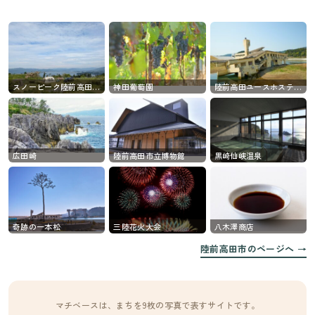
スノーピーク陸前高田キャンプフィールド
神田葡萄園
陸前高田ユースホステル跡
広田崎
陸前高田市立博物館
黒崎仙峡温泉
奇跡の一本松
三陸花火大会
八木澤商店
陸前高田市のページへ →
マチベースは、まちを9枚の写真で表すサイトです。