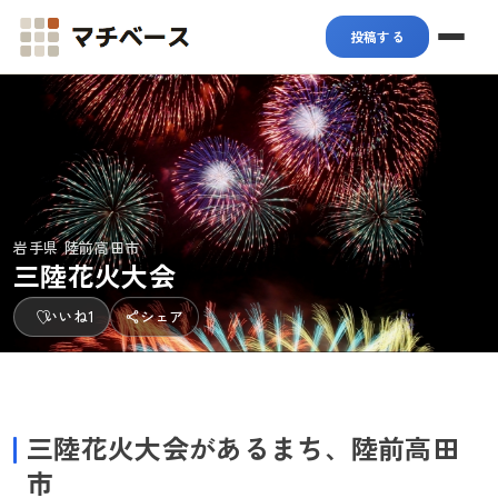
マチベース
投稿する
岩手県 陸前高田市
三陸花火大会
いいね
1
シェア
+1
三陸花火大会があるまち、陸前高田
市